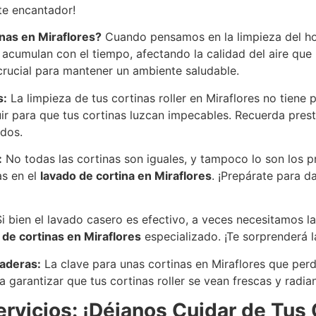
te encantador!
inas en Miraflores?
Cuando pensamos en la limpieza del ho
e acumulan con el tiempo, afectando la calidad del aire que
crucial para mantener un ambiente saludable.
s:
La limpieza de tus cortinas roller en Miraflores no tiene 
r para que tus cortinas luzcan impecables. Recuerda presta
ados.
:
No todas las cortinas son iguales, y tampoco lo son los p
s en el
lavado de cortina en Miraflores
. ¡Prepárate para da
i bien el lavado casero es efectivo, a veces necesitamos l
 de cortinas en Miraflores
especializado. ¡Te sorprenderá la
raderas:
La clave para unas cortinas en Miraflores que per
garantizar que tus cortinas roller se vean frescas y radi
ervicios: ¡Déjanos Cuidar de Tus 